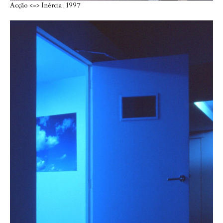
Acção <=> Inércia , 1997