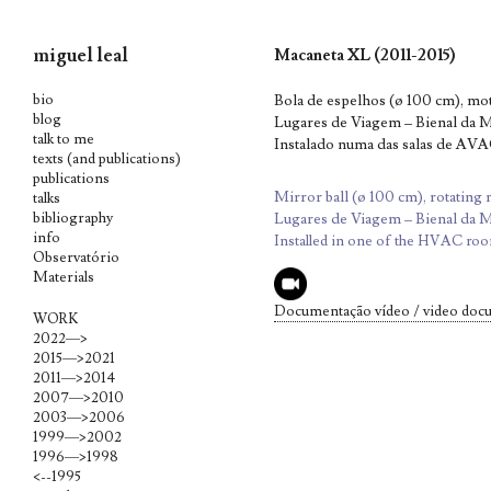
miguel leal
Macaneta XL (2011-2015)
Skip
bio
Bola de espelhos (ø 100 cm), mot
to
blog
Lugares de Viagem – Bienal da M
talk to me
content
Instalado numa das salas de AV
texts (and publications)
publications
Mirror ball (ø 100 cm), rotating
talks
bibliography
Lugares de Viagem – Bienal da M
info
Installed in one of the HVAC ro
Observatório
Materials
Documentação vídeo / video doc
WORK
2022—>
2015—>2021
2011—>2014
2007—>2010
2003—>2006
1999—>2002
1996—>1998
<--1995